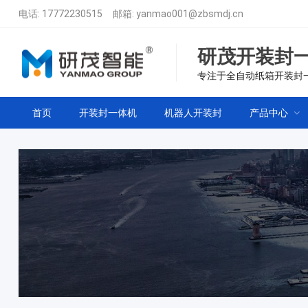
电话:
17772230515
邮箱:
yanmao001@zbsmdj.cn
研茂开装封
专注于全自动纸箱开装封
首页
开装封一体机
机器人开装封
产品中心