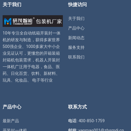
关于我们
快捷访问
关于我们
产品中心
10年专注全自动
纸箱开装封一体
新闻动态
机
的研发与制造，获得多家世界
500强企业、1000多家大中小企
服务支持
业见证认可，更懂您的
开箱装箱
联系我们
封箱机
包装需求，
机器人开装封
一体机
广泛用于电器，食品、医
药、日化百货、饮料、新材料、
玩具、化妆品、 电子等行业
产品中心
联系方式
最新产品
电话:
400-850-1759
开装封一体机
邮箱:
yanmao001@zbsmdj.cn