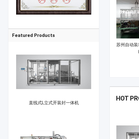
Featured Products
苏州自动装
HOT P
直线式L立式开装封一体机