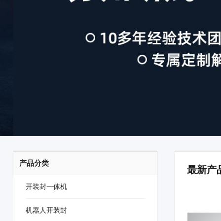
产品分类
最新产
开装封一体机
机器人开装封