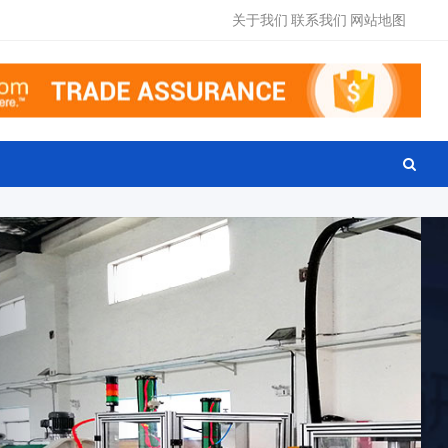
关于我们
联系我们
网站地图