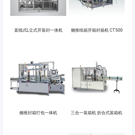
直线式L立式开装封一体机
侧推纸箱开箱封箱机 CT500
侧推封箱打包一体机
三合一装箱机 折合式装箱机