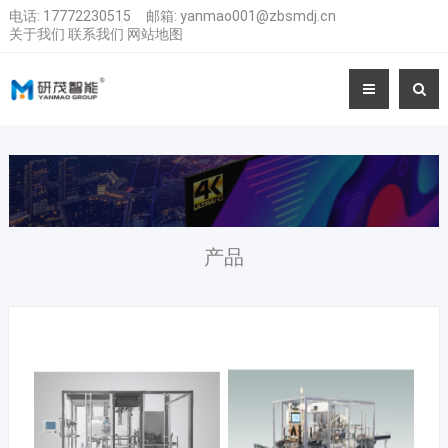
电话:
17772230515
邮箱:
yanmao001@zbsmdj.cn
关于我们
联系我们
网站地图
产品