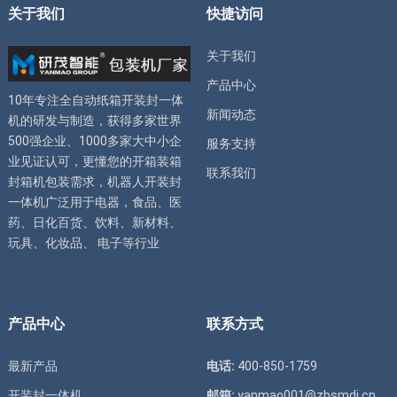
关于我们
快捷访问
关于我们
产品中心
10年专注全自动
纸箱开装封一体
新闻动态
机
的研发与制造，获得多家世界
500强企业、1000多家大中小企
服务支持
业见证认可，更懂您的
开箱装箱
联系我们
封箱机
包装需求，
机器人开装封
一体机
广泛用于电器，食品、医
药、日化百货、饮料、新材料、
玩具、化妆品、 电子等行业
产品中心
联系方式
最新产品
电话:
400-850-1759
开装封一体机
邮箱:
yanmao001@zbsmdj.cn