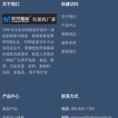
关于我们
快捷访问
关于我们
产品中心
10年专注全自动
纸箱开装封一体
新闻动态
机
的研发与制造，获得多家世界
500强企业、1000多家大中小企
服务支持
业见证认可，更懂您的
开箱装箱
联系我们
封箱机
包装需求，
机器人开装封
一体机
广泛用于电器，食品、医
药、日化百货、饮料、新材料、
玩具、化妆品、 电子等行业
产品中心
联系方式
最新产品
电话:
400-850-1759
开装封一体机
邮箱:
yanmao001@zbsmdj.cn