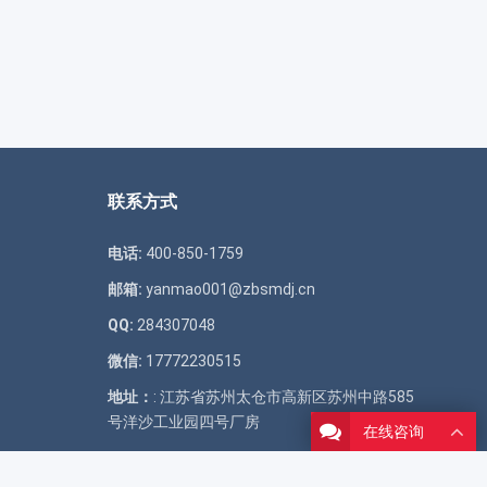
联系方式
电话:
400-850-1759
邮箱:
yanmao001@zbsmdj.cn
QQ:
284307048
微信:
17772230515
地址：
: 江苏省苏州太仓市高新区苏州中路585
号洋沙工业园四号厂房
在线咨询