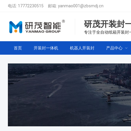
电话:
17772230515
邮箱:
yanmao001@zbsmdj.cn
研茂开装封
专注于全自动纸箱开装封
首页
开装封一体机
机器人开装封
产品中心