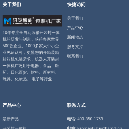
关于我们
快捷访问
关于我们
产品中心
10年专注全自动
纸箱开装封一体
新闻动态
机
的研发与制造，获得多家世界
500强企业、1000多家大中小企
服务支持
业见证认可，更懂您的
开箱装箱
联系我们
封箱机
包装需求，
机器人开装封
一体机
广泛用于电器，食品、医
药、日化百货、饮料、新材料、
玩具、化妆品、 电子等行业
产品中心
联系方式
最新产品
电话:
400-850-1759
开装封一体机
邮箱:
yanmao001@zbsmdj.cn