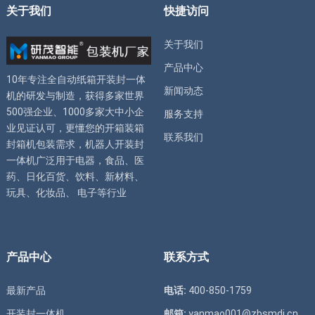
关于我们
快捷访问
关于我们
产品中心
10年专注全自动
纸箱开装封一体
新闻动态
机
的研发与制造，获得多家世界
500强企业、1000多家大中小企
服务支持
业见证认可，更懂您的
开箱装箱
联系我们
封箱机
包装需求，
机器人开装封
一体机
广泛用于电器，食品、医
药、日化百货、饮料、新材料、
玩具、化妆品、 电子等行业
产品中心
联系方式
最新产品
电话:
400-850-1759
开装封一体机
邮箱:
yanmao001@zbsmdj.cn