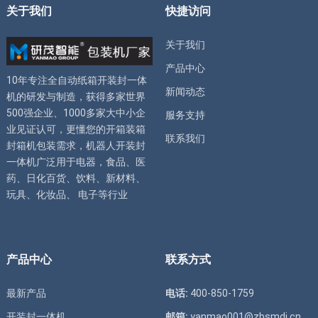
关于我们
快捷访问
关于我们
产品中心
10年专注全自动
纸箱开装封一体
新闻动态
机
的研发与制造，获得多家世界
500强企业、1000多家大中小企
服务支持
业见证认可，更懂您的
开箱装箱
联系我们
封箱机
包装需求，
机器人开装封
一体机
广泛用于电器，食品、医
药、日化百货、饮料、新材料、
玩具、化妆品、 电子等行业
产品中心
联系方式
最新产品
电话:
400-850-1759
开装封一体机
邮箱:
yanmao001@zbsmdj.cn