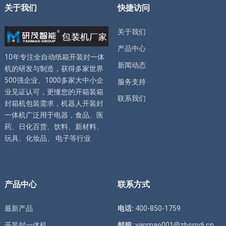
关于我们
快捷访问
关于我们
产品中心
10年专注全自动
纸箱开装封一体
新闻动态
机
的研发与制造，获得多家世界
500强企业、1000多家大中小企
服务支持
业见证认可，更懂您的
开箱装箱
联系我们
封箱机
包装需求，
机器人开装封
一体机
广泛用于电器，食品、医
药、日化百货、饮料、新材料、
玩具、化妆品、 电子等行业
产品中心
联系方式
最新产品
电话:
400-850-1759
开装封一体机
邮箱:
yanmao001@zbsmdj.cn