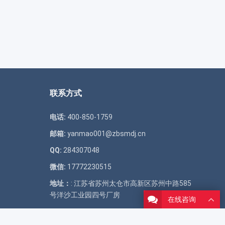
联系方式
电话:
400-850-1759
邮箱:
yanmao001@zbsmdj.cn
QQ:
284307048
微信:
17772230515
地址：
: 江苏省苏州太仓市高新区苏州中路585
号洋沙工业园四号厂房
在线咨询