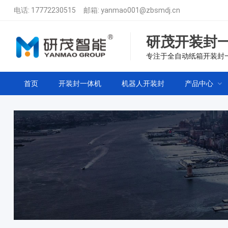
电话:
17772230515
邮箱:
yanmao001@zbsmdj.cn
研茂开装封
专注于全自动纸箱开装封
首页
开装封一体机
机器人开装封
产品中心