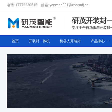
电话:
17772230515
邮箱:
yanmao001@zbsmdj.cn
研茂开装封
专注于全自动纸箱开装封
首页
开装封一体机
机器人开装封
产品中心