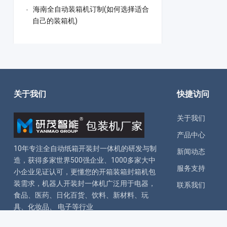
海南全自动装箱机订制(如何选择适合
自己的装箱机)
关于我们
快捷访问
关于我们
产品中心
10年专注全自动
纸箱开装封一体机
的研发与制
新闻动态
造，获得多家世界500强企业、1000多家大中
服务支持
小企业见证认可，更懂您的
开箱装箱封箱机
包
装需求，
机器人开装封一体机
广泛用于电器，
联系我们
食品、医药、日化百货、饮料、新材料、玩
具、化妆品、 电子等行业