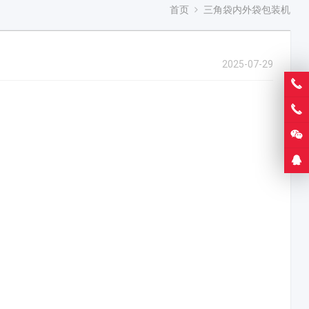
首页
三角袋内外袋包装机
2025-07-29