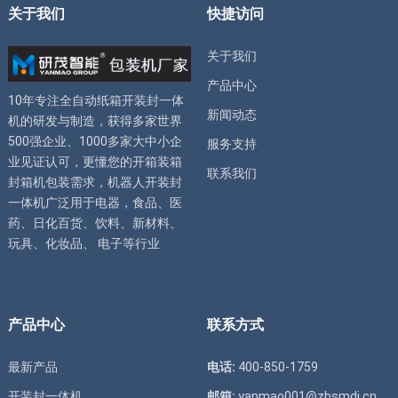
关于我们
快捷访问
关于我们
产品中心
10年专注全自动
纸箱开装封一体
新闻动态
机
的研发与制造，获得多家世界
500强企业、1000多家大中小企
服务支持
业见证认可，更懂您的
开箱装箱
联系我们
封箱机
包装需求，
机器人开装封
一体机
广泛用于电器，食品、医
药、日化百货、饮料、新材料、
玩具、化妆品、 电子等行业
产品中心
联系方式
最新产品
电话:
400-850-1759
开装封一体机
邮箱:
yanmao001@zbsmdj.cn