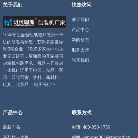
关于我们
快捷访问
关于我们
产品中心
10年专注全自动
纸箱开装封一体
新闻动态
机
的研发与制造，获得多家世界
500强企业、1000多家大中小企
服务支持
业见证认可，更懂您的
开箱装箱
联系我们
封箱机
包装需求，
机器人开装封
一体机
广泛用于电器，食品、医
药、日化百货、饮料、新材料、
玩具、化妆品、 电子等行业
产品中心
联系方式
最新产品
电话:
400-850-1759
开装封一体机
邮箱:
yanmao001@zbsmdj.cn