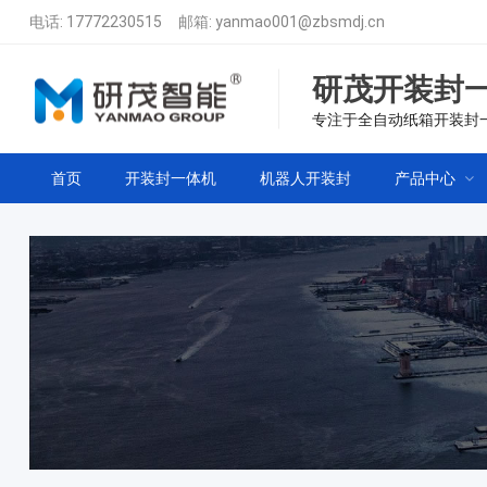
电话:
17772230515
邮箱:
yanmao001@zbsmdj.cn
研茂开装封
专注于全自动纸箱开装封
首页
开装封一体机
机器人开装封
产品中心