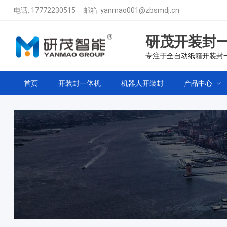
电话:
17772230515
邮箱:
yanmao001@zbsmdj.cn
研茂开装封
专注于全自动纸箱开装封
首页
开装封一体机
机器人开装封
产品中心