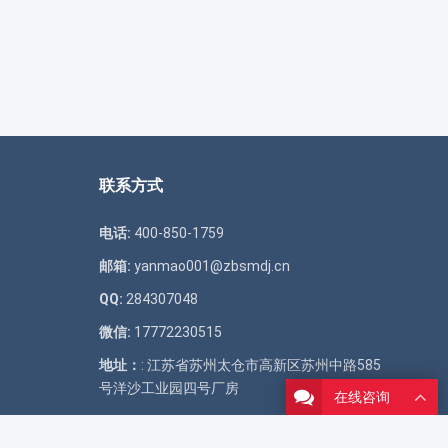
联系方式
电话:
400-850-1759
邮箱:
yanmao001@zbsmdj.cn
QQ:
284307048
微信:
17772230515
地址：
: 江苏省苏州太仓市高新区苏州中路585
号洋沙工业园四号厂房
在线咨询