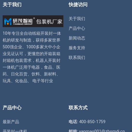
关于我们
快捷访问
关于我们
产品中心
10年专注全自动
纸箱开装封一体
新闻动态
机
的研发与制造，获得多家世界
500强企业、1000多家大中小企
服务支持
业见证认可，更懂您的
开箱装箱
联系我们
封箱机
包装需求，
机器人开装封
一体机
广泛用于电器，食品、医
药、日化百货、饮料、新材料、
玩具、化妆品、 电子等行业
产品中心
联系方式
最新产品
电话:
400-850-1759
开装封一体机
邮箱:
yanmao001@zbsmdj.cn