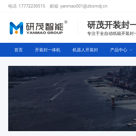
电话:
17772230515
邮箱:
yanmao001@zbsmdj.cn
研茂开装封
专注于全自动纸箱开装封
首页
开装封一体机
机器人开装封
产品中心