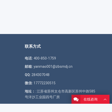
联系方式
电话:
400-850-1759
邮箱:
yanmao001@zbsmdj.cn
QQ:
284307048
微信:
17772230515
地址：
: 江苏省苏州太仓市高新区苏州中路585
号洋沙工业园四号厂房
在线咨询