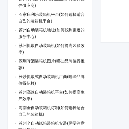
佳供应商)
石家庄利乐装箱机平台(如何选择适合
自己的装箱机平台)
苏州自动装箱机地址(如何找到更近的
服务中心)
苏州抓取自动装箱机(如何提高装箱效
率)
深圳啤酒装箱机图片(哪些品牌值得推
荐)
长沙抓取式自动装箱机厂商(哪些品牌
值得信赖)
苏州高速自动装箱机平台(如何提高生
产效率)
海南全自动装箱机订制(如何选择适合
自己的装箱机)
苏州全自动纸箱装箱机安装(需要注意