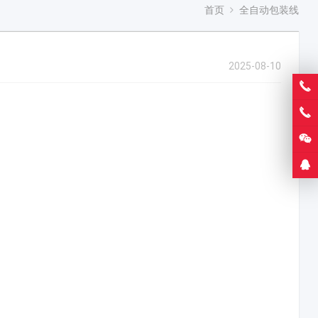
首页
全自动包装线
2025-08-10