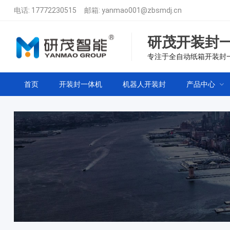
电话:
17772230515
邮箱:
yanmao001@zbsmdj.cn
研茂开装封
专注于全自动纸箱开装封
首页
开装封一体机
机器人开装封
产品中心