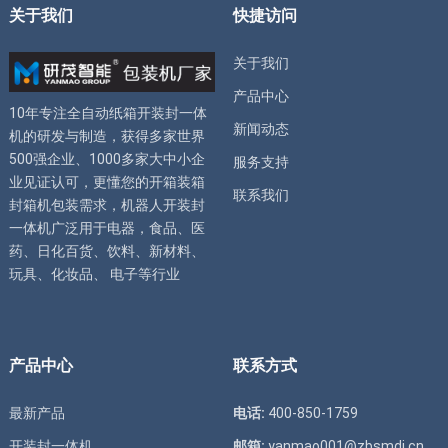
关于我们
快捷访问
关于我们
产品中心
10年专注全自动
纸箱开装封一体
新闻动态
机
的研发与制造，获得多家世界
500强企业、1000多家大中小企
服务支持
业见证认可，更懂您的
开箱装箱
联系我们
封箱机
包装需求，
机器人开装封
一体机
广泛用于电器，食品、医
药、日化百货、饮料、新材料、
玩具、化妆品、 电子等行业
产品中心
联系方式
最新产品
电话:
400-850-1759
开装封一体机
邮箱:
yanmao001@zbsmdj.cn