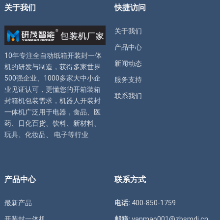
关于我们
快捷访问
关于我们
产品中心
10年专注全自动
纸箱开装封一体
新闻动态
机
的研发与制造，获得多家世界
500强企业、1000多家大中小企
服务支持
业见证认可，更懂您的
开箱装箱
联系我们
封箱机
包装需求，
机器人开装封
一体机
广泛用于电器，食品、医
药、日化百货、饮料、新材料、
玩具、化妆品、 电子等行业
产品中心
联系方式
最新产品
电话:
400-850-1759
开装封一体机
邮箱:
yanmao001@zbsmdj.cn