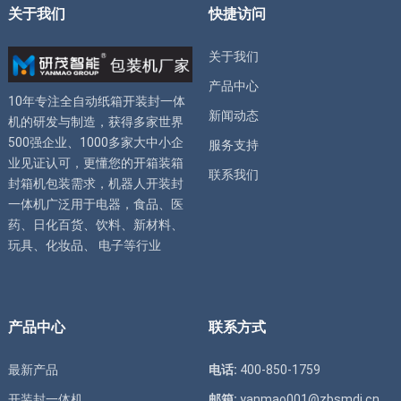
关于我们
快捷访问
关于我们
产品中心
10年专注全自动
纸箱开装封一体
新闻动态
机
的研发与制造，获得多家世界
500强企业、1000多家大中小企
服务支持
业见证认可，更懂您的
开箱装箱
联系我们
封箱机
包装需求，
机器人开装封
一体机
广泛用于电器，食品、医
药、日化百货、饮料、新材料、
玩具、化妆品、 电子等行业
产品中心
联系方式
最新产品
电话:
400-850-1759
开装封一体机
邮箱:
yanmao001@zbsmdj.cn