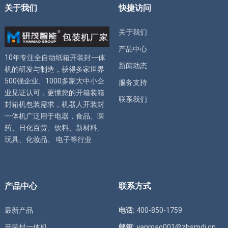
关于我们
快捷访问
关于我们
产品中心
10年专注全自动
纸箱开装封一体
新闻动态
机
的研发与制造，获得多家世界
500强企业、1000多家大中小企
服务支持
业见证认可，更懂您的
开箱装箱
联系我们
封箱机
包装需求，
机器人开装封
一体机
广泛用于电器，食品、医
药、日化百货、饮料、新材料、
玩具、化妆品、 电子等行业
产品中心
联系方式
最新产品
电话:
400-850-1759
开装封一体机
邮箱:
yanmao001@zbsmdj.cn