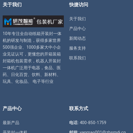
关于我们
快捷访问
关于我们
产品中心
10年专注全自动
纸箱开装封一体
新闻动态
机
的研发与制造，获得多家世界
500强企业、1000多家大中小企
服务支持
业见证认可，更懂您的
开箱装箱
联系我们
封箱机
包装需求，
机器人开装封
一体机
广泛用于电器，食品、医
药、日化百货、饮料、新材料、
玩具、化妆品、 电子等行业
产品中心
联系方式
最新产品
电话:
400-850-1759
开装封一体机
邮箱:
yanmao001@zbsmdj.cn