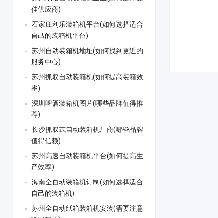
佳供应商)
石家庄利乐装箱机平台(如何选择适合
自己的装箱机平台)
苏州自动装箱机地址(如何找到更近的
服务中心)
苏州抓取自动装箱机(如何提高装箱效
率)
深圳啤酒装箱机图片(哪些品牌值得推
荐)
长沙抓取式自动装箱机厂商(哪些品牌
值得信赖)
苏州高速自动装箱机平台(如何提高生
产效率)
海南全自动装箱机订制(如何选择适合
自己的装箱机)
苏州全自动纸箱装箱机安装(需要注意