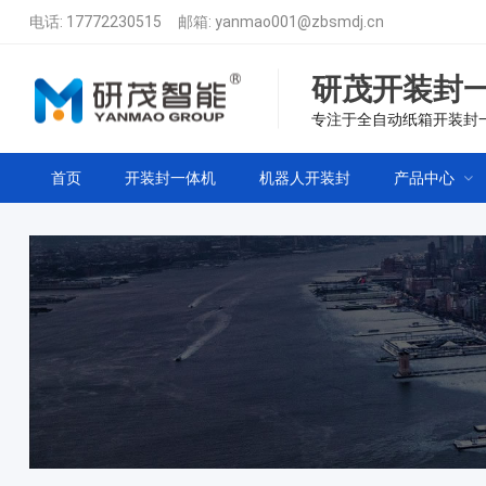
电话:
17772230515
邮箱:
yanmao001@zbsmdj.cn
研茂开装封
专注于全自动纸箱开装封
首页
开装封一体机
机器人开装封
产品中心