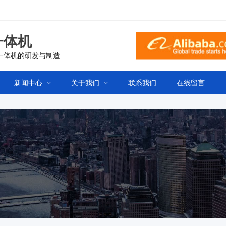
一体机
一体机的研发与制造
新闻中心
关于我们
联系我们
在线留言