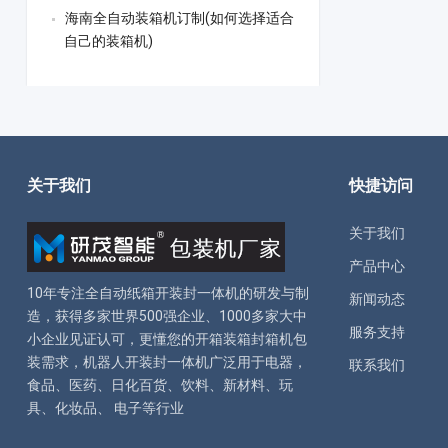
海南全自动装箱机订制(如何选择适合
自己的装箱机)
关于我们
快捷访问
关于我们
产品中心
10年专注全自动
纸箱开装封一体机
的研发与制
新闻动态
造，获得多家世界500强企业、1000多家大中
服务支持
小企业见证认可，更懂您的
开箱装箱封箱机
包
装需求，
机器人开装封一体机
广泛用于电器，
联系我们
食品、医药、日化百货、饮料、新材料、玩
具、化妆品、 电子等行业