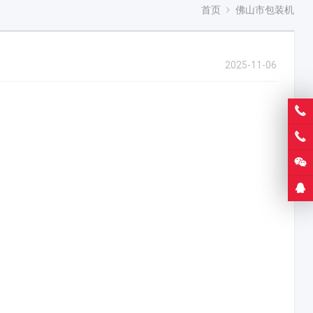
首页
佛山市包装机
2025-11-06