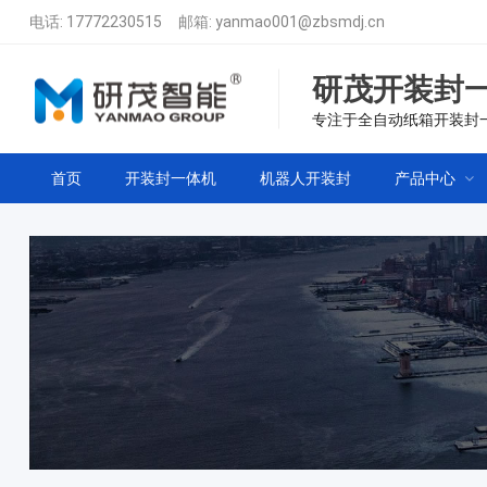
电话:
17772230515
邮箱:
yanmao001@zbsmdj.cn
研茂开装封
专注于全自动纸箱开装封
首页
开装封一体机
机器人开装封
产品中心