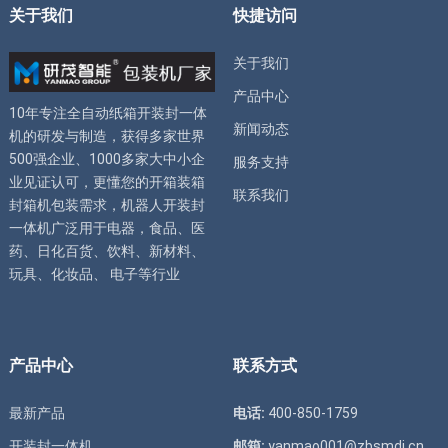
关于我们
快捷访问
关于我们
产品中心
10年专注全自动
纸箱开装封一体
新闻动态
机
的研发与制造，获得多家世界
500强企业、1000多家大中小企
服务支持
业见证认可，更懂您的
开箱装箱
联系我们
封箱机
包装需求，
机器人开装封
一体机
广泛用于电器，食品、医
药、日化百货、饮料、新材料、
玩具、化妆品、 电子等行业
产品中心
联系方式
最新产品
电话:
400-850-1759
开装封一体机
邮箱:
yanmao001@zbsmdj.cn