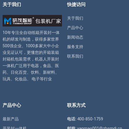
关于我们
快捷访问
关于我们
产品中心
10年专注全自动
纸箱开装封一体
新闻动态
机
的研发与制造，获得多家世界
500强企业、1000多家大中小企
服务支持
业见证认可，更懂您的
开箱装箱
联系我们
封箱机
包装需求，
机器人开装封
一体机
广泛用于电器，食品、医
药、日化百货、饮料、新材料、
玩具、化妆品、 电子等行业
产品中心
联系方式
最新产品
电话:
400-850-1759
开装封一体机
邮箱:
yanmao001@zbsmdj.cn