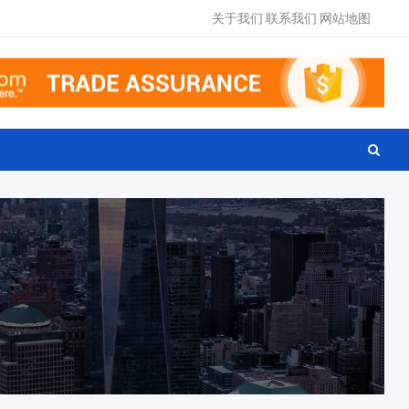
关于我们
联系我们
网站地图