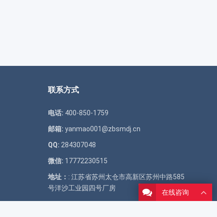
联系方式
电话:
400-850-1759
邮箱:
yanmao001@zbsmdj.cn
QQ:
284307048
微信:
17772230515
地址：
: 江苏省苏州太仓市高新区苏州中路585
号洋沙工业园四号厂房
在线咨询