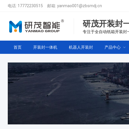
电话:
17772230515
邮箱:
yanmao001@zbsmdj.cn
研茂开装封
专注于全自动纸箱开装封
首页
开装封一体机
机器人开装封
产品中心