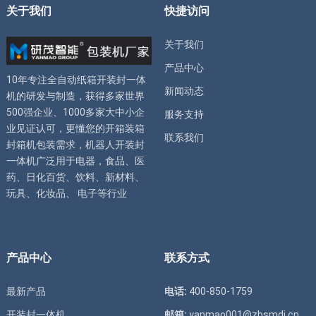
关于我们
快捷访问
关于我们
产品中心
10年专注全自动
纸箱开装封一体
新闻动态
机
的研发与制造，获得多家世界
500强企业、1000多家大中小企
服务支持
业见证认可，更懂您的
开箱装箱
联系我们
封箱机
包装需求，
机器人开装封
一体机
广泛用于电器，食品、医
药、日化百货、饮料、新材料、
玩具、化妆品、 电子等行业
产品中心
联系方式
最新产品
电话:
400-850-1759
开装封一体机
邮箱:
yanmao001@zbsmdj.cn