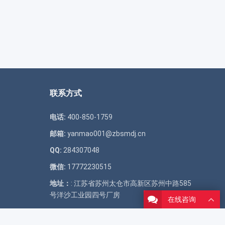
联系方式
电话:
400-850-1759
邮箱:
yanmao001@zbsmdj.cn
QQ:
284307048
微信:
17772230515
地址：
: 江苏省苏州太仓市高新区苏州中路585
号洋沙工业园四号厂房
在线咨询