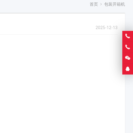
首页
包装开箱机
2025-12-13