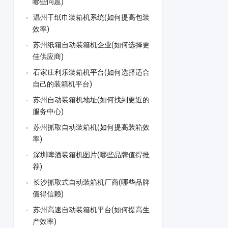
哪些问题)
温州干纸巾装箱机系统(如何提高包装
效率)
苏州纸箱自动装箱机企业(如何选择更
佳供应商)
石家庄利乐装箱机平台(如何选择适合
自己的装箱机平台)
苏州自动装箱机地址(如何找到更近的
服务中心)
苏州抓取自动装箱机(如何提高装箱效
率)
深圳啤酒装箱机图片(哪些品牌值得推
荐)
长沙抓取式自动装箱机厂商(哪些品牌
值得信赖)
苏州高速自动装箱机平台(如何提高生
产效率)