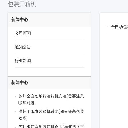
包装开箱机
新闻中心
全自动包
公司新闻
通知公告
行业新闻
新闻中心
苏州全自动纸箱装箱机安装(需要注意
哪些问题)
温州干纸巾装箱机系统(如何提高包装
效率)
苏州纸箱自动装箱机企业(如何选择更