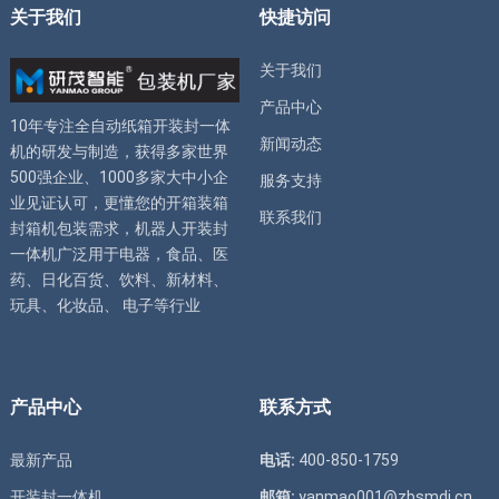
关于我们
快捷访问
关于我们
产品中心
10年专注全自动
纸箱开装封一体
新闻动态
机
的研发与制造，获得多家世界
500强企业、1000多家大中小企
服务支持
业见证认可，更懂您的
开箱装箱
联系我们
封箱机
包装需求，
机器人开装封
一体机
广泛用于电器，食品、医
药、日化百货、饮料、新材料、
玩具、化妆品、 电子等行业
产品中心
联系方式
最新产品
电话:
400-850-1759
开装封一体机
邮箱:
yanmao001@zbsmdj.cn