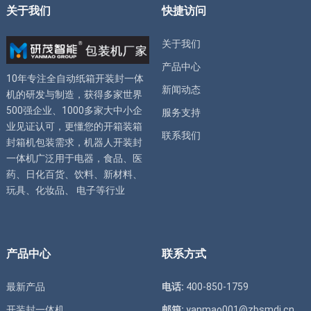
关于我们
快捷访问
关于我们
产品中心
10年专注全自动
纸箱开装封一体
新闻动态
机
的研发与制造，获得多家世界
500强企业、1000多家大中小企
服务支持
业见证认可，更懂您的
开箱装箱
联系我们
封箱机
包装需求，
机器人开装封
一体机
广泛用于电器，食品、医
药、日化百货、饮料、新材料、
玩具、化妆品、 电子等行业
产品中心
联系方式
最新产品
电话:
400-850-1759
开装封一体机
邮箱:
yanmao001@zbsmdj.cn