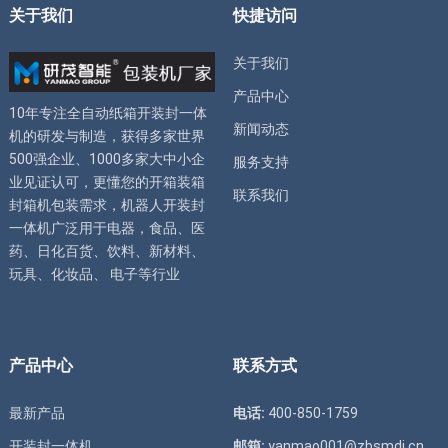
关于我们
快捷访问
关于我们
产品中心
10年专注全自动
纸箱开装封一体
新闻动态
机
的研发与制造，获得多家世界
500强企业、1000多家大中小企
服务支持
业见证认可，更懂您的
开箱装箱
联系我们
封箱机
包装需求，
机器人开装封
一体机
广泛用于电器，食品、医
药、日化百货、饮料、新材料、
玩具、化妆品、 电子等行业
产品中心
联系方式
最新产品
电话:
400-850-1759
开装封一体机
邮箱:
yanmao001@zbsmdj.cn