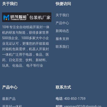
关于我们
快捷访问
关于我们
产品中心
10年专注全自动
纸箱开装封一体
新闻动态
机
的研发与制造，获得多家世界
500强企业、1000多家大中小企
服务支持
业见证认可，更懂您的
开箱装箱
联系我们
封箱机
包装需求，
机器人开装封
一体机
广泛用于电器，食品、医
药、日化百货、饮料、新材料、
玩具、化妆品、 电子等行业
产品中心
联系方式
最新产品
电话:
400-850-1759
开装封一体机
邮箱:
yanmao001@zbsmdj.cn