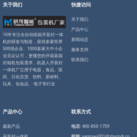
关于我们
快捷访问
关于我们
产品中心
10年专注全自动
纸箱开装封一体
新闻动态
机
的研发与制造，获得多家世界
500强企业、1000多家大中小企
服务支持
业见证认可，更懂您的
开箱装箱
联系我们
封箱机
包装需求，
机器人开装封
一体机
广泛用于电器，食品、医
药、日化百货、饮料、新材料、
玩具、化妆品、 电子等行业
产品中心
联系方式
最新产品
电话:
400-850-1759
开装封一体机
邮箱:
yanmao001@zbsmdj.cn