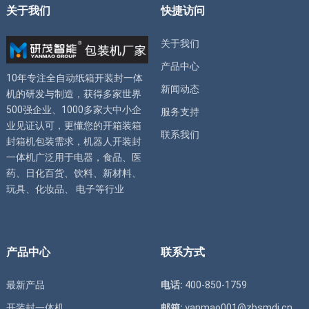
关于我们
快捷访问
关于我们
产品中心
10年专注全自动
纸箱开装封一体
新闻动态
机
的研发与制造，获得多家世界
500强企业、1000多家大中小企
服务支持
业见证认可，更懂您的
开箱装箱
联系我们
封箱机
包装需求，
机器人开装封
一体机
广泛用于电器，食品、医
药、日化百货、饮料、新材料、
玩具、化妆品、 电子等行业
产品中心
联系方式
最新产品
电话:
400-850-1759
开装封一体机
邮箱:
yanmao001@zbsmdj.cn