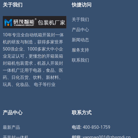
关于我们
快捷访问
关于我们
产品中心
10年专注全自动
纸箱开装封一体
新闻动态
机
的研发与制造，获得多家世界
500强企业、1000多家大中小企
服务支持
业见证认可，更懂您的
开箱装箱
联系我们
封箱机
包装需求，
机器人开装封
一体机
广泛用于电器，食品、医
药、日化百货、饮料、新材料、
玩具、化妆品、 电子等行业
产品中心
联系方式
最新产品
电话:
400-850-1759
开装封一体机
邮箱:
yanmao001@zbsmdj.cn