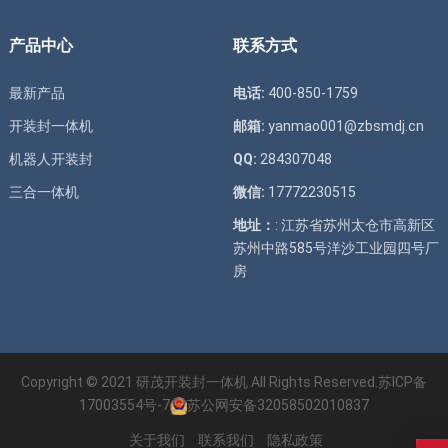
产品中心
联系方式
最新产品
电话:
400-850-1759
开装封一体机
邮箱:
yanmao001@zbsmdj.cn
机器人开装封
QQ:
284307048
三合一体机
微信:
17772230515
地址：
: 江苏省苏州太仓市高新区
苏州中路585号洋沙工业园四号厂
房
Copyright © 2021
研茂开装封一体机
All Rights Reserved.
苏ICP备
17003554号-7
苏公网安备32058502010837
关于我们
联系我们
隐私政策