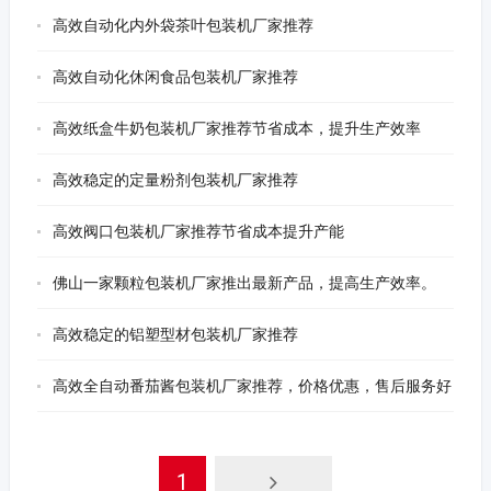
高效自动化内外袋茶叶包装机厂家推荐
高效自动化休闲食品包装机厂家推荐
高效纸盒牛奶包装机厂家推荐节省成本，提升生产效率
高效稳定的定量粉剂包装机厂家推荐
高效阀口包装机厂家推荐节省成本提升产能
佛山一家颗粒包装机厂家推出最新产品，提高生产效率。
高效稳定的铝塑型材包装机厂家推荐
高效全自动番茄酱包装机厂家推荐，价格优惠，售后服务好
1