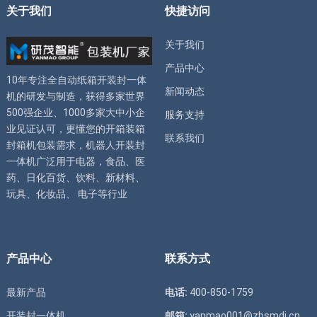
关于我们
快捷访问
关于我们
产品中心
10年专注全自动
纸箱开装封一体
新闻动态
机
的研发与制造，获得多家世界
500强企业、1000多家大中小企
服务支持
业见证认可，更懂您的
开箱装箱
联系我们
封箱机
包装需求，
机器人开装封
一体机
广泛用于电器，食品、医
药、日化百货、饮料、新材料、
玩具、化妆品、 电子等行业
产品中心
联系方式
最新产品
电话:
400-850-1759
开装封一体机
邮箱:
yanmao001@zbsmdj.cn