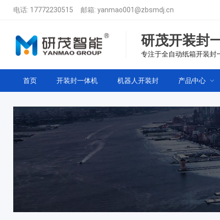
电话:
17772230515
邮箱:
yanmao001@zbsmdj.cn
研茂开装封
专注于全自动纸箱开装封
首页
开装封一体机
机器人开装封
产品中心