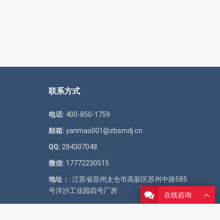
联系方式
电话:
400-850-1759
邮箱:
yanmao001@zbsmdj.cn
QQ:
284307048
微信:
17772230515
地址：
: 江苏省苏州太仓市高新区苏州中路585
号洋沙工业园四号厂房
在线咨询