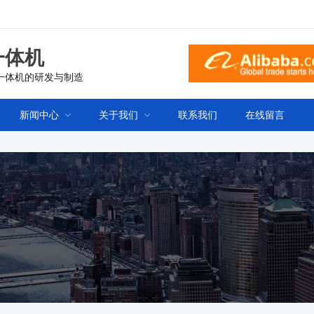
一体机
一体机的研发与制造
新闻中心
关于我们
联系我们
在线留言