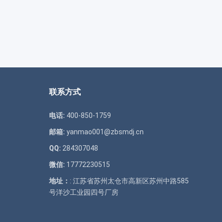
联系方式
电话:
400-850-1759
邮箱:
yanmao001@zbsmdj.cn
QQ:
284307048
微信:
17772230515
地址：
: 江苏省苏州太仓市高新区苏州中路585
号洋沙工业园四号厂房