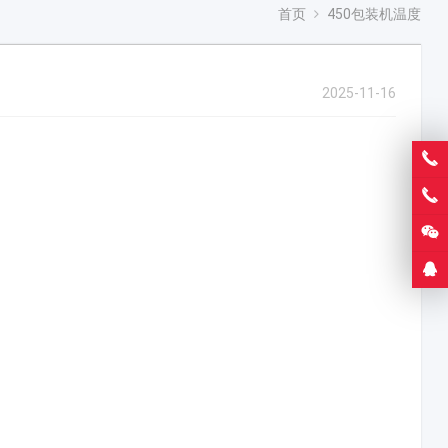
首页
450包装机温度
2025-11-16