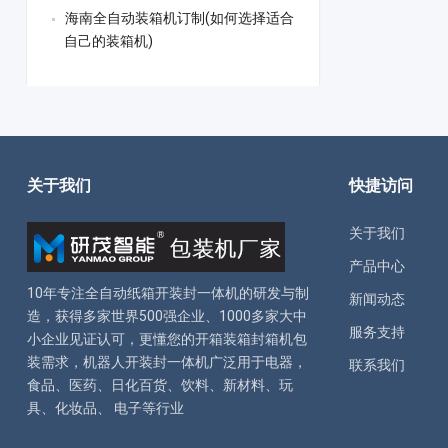
海南全自动装箱机订制(如何选择适合
自己的装箱机)
关于我们
快捷访问
关于我们
产品中心
10年专注全自动
纸箱开装封一体机
的研发与制
新闻动态
造，获得多家世界500强企业、1000多家大中
服务支持
小企业见证认可，更懂您的
开箱装箱封箱机
包
装需求，
机器人开装封一体机
广泛用于电器，
联系我们
食品、医药、日化百货、饮料、新材料、玩
具、化妆品、 电子等行业