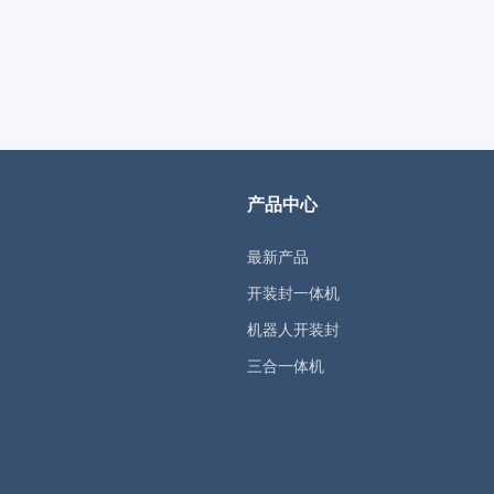
产品中心
最新产品
开装封一体机
机器人开装封
三合一体机