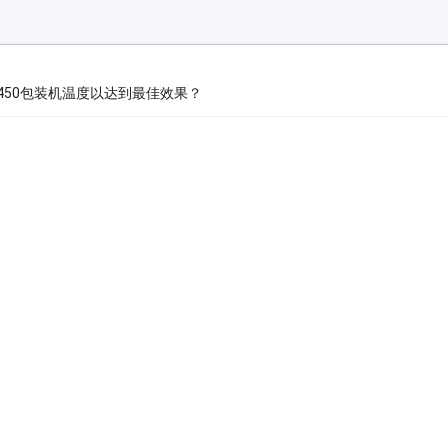
450包装机温度以达到最佳效果？